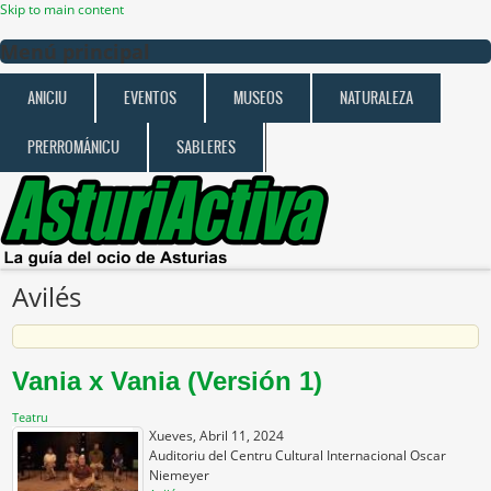
Skip to main content
Menú principal
ANICIU
EVENTOS
MUSEOS
NATURALEZA
PRERROMÁNICU
SABLERES
Avilés
Vania x Vania (Versión 1)
Teatru
Xueves, Abril 11, 2024
Auditoriu del Centru Cultural Internacional Oscar
Niemeyer