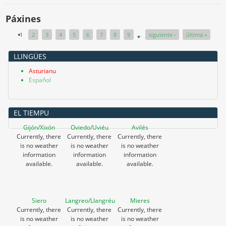
Páxines
1
2
3
4
5
6
7
8
9
…
siguiente ›
última »
LLINGÜES
Asturianu
Español
EL TIEMPU
Gijón/Xixón
Oviedo/Uviéu
Avilés
Currently, there
Currently, there
Currently, there
is no weather
is no weather
is no weather
information
information
information
available.
available.
available.
Siero
Langreo/Llangréu
Mieres
Currently, there
Currently, there
Currently, there
is no weather
is no weather
is no weather