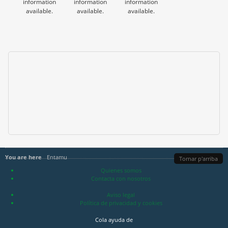
information
information
information
available.
available.
available.
You are here
Entamu
Tornar p'arriba
Quienes somos
Contacta con nosotros
Aviso legal
Política de privacidad y cookies
Cola ayuda de