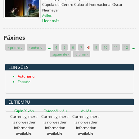
Cúpula del Centro Cultural Internacional Oscar
Niemeyer
Avilés
Lleer más
Páxines
« primeru
‹ anterior
…
4
5
6
7
8
9
10
11
12
…
siguiente ›
última »
LLINGÜES
Asturianu
Español
EL TIEMPU
Gijón/Xixón
Oviedo/Uviéu
Avilés
Currently, there
Currently, there
Currently, there
is no weather
is no weather
is no weather
information
information
information
available.
available.
available.