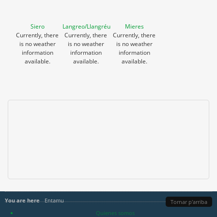
Siero
Langreo/Llangréu
Mieres
Currently, there
Currently, there
Currently, there
is no weather
is no weather
is no weather
information
information
information
available.
available.
available.
You are here
Entamu
Tornar p'arriba
Quienes somos