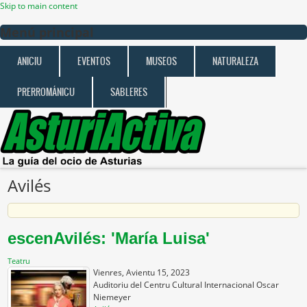
Skip to main content
Menú principal
ANICIU
EVENTOS
MUSEOS
NATURALEZA
PRERROMÁNICU
SABLERES
Avilés
escenAvilés: 'María Luisa'
Teatru
Vienres, Avientu 15, 2023
Auditoriu del Centru Cultural Internacional Oscar
Niemeyer