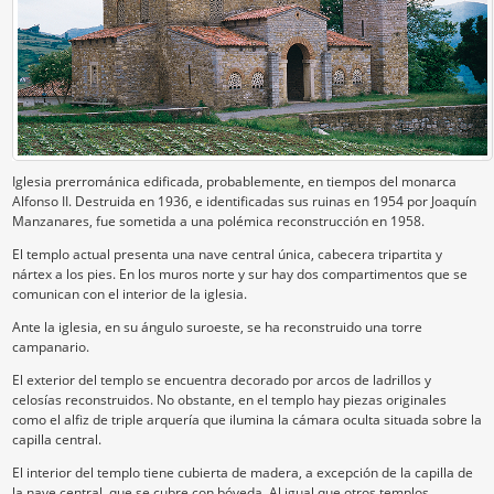
Iglesia prerrománica edificada, probablemente, en tiempos del monarca
Alfonso II. Destruida en 1936, e identificadas sus ruinas en 1954 por Joaquín
Manzanares, fue sometida a una polémica reconstrucción en 1958.
El templo actual presenta una nave central única, cabecera tripartita y
nártex a los pies. En los muros norte y sur hay dos compartimentos que se
comunican con el interior de la iglesia.
Ante la iglesia, en su ángulo suroeste, se ha reconstruido una torre
campanario.
El exterior del templo se encuentra decorado por arcos de ladrillos y
celosías reconstruidos. No obstante, en el templo hay piezas originales
como el alfiz de triple arquería que ilumina la cámara oculta situada sobre la
capilla central.
El interior del templo tiene cubierta de madera, a excepción de la capilla de
la nave central, que se cubre con bóveda. Al igual que otros templos