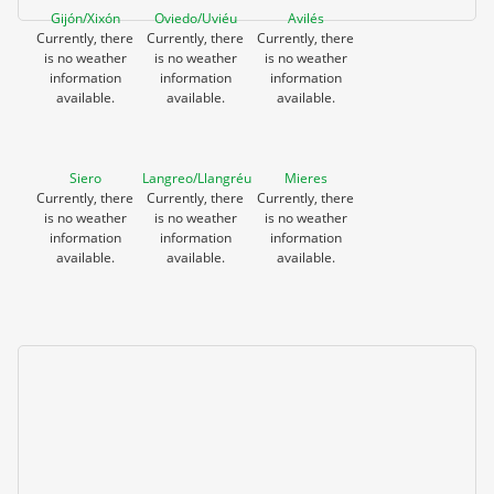
Gijón/Xixón
Oviedo/Uviéu
Avilés
Currently, there
Currently, there
Currently, there
is no weather
is no weather
is no weather
information
information
information
available.
available.
available.
Siero
Langreo/Llangréu
Mieres
Currently, there
Currently, there
Currently, there
is no weather
is no weather
is no weather
information
information
information
available.
available.
available.