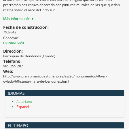
prerrománicos estuvo decorado con pinturas murales de las que quedan
restos sobre el arco del lado sur.
Más información ►
Fecha de construcción:
792-842
Conceyu:
Oviedo/Uviéu
Dirección:
Parroquia de Bendones (Oviedo)
Teléfono:
985 255 207
Web:
http://www.prerromanicoasturiano.es/es/26/monumentos/46/en-
oviedo/60/santa-mara-de-bendones.html
IDIOMAS
Asturianu
Español
EL TIEMPO