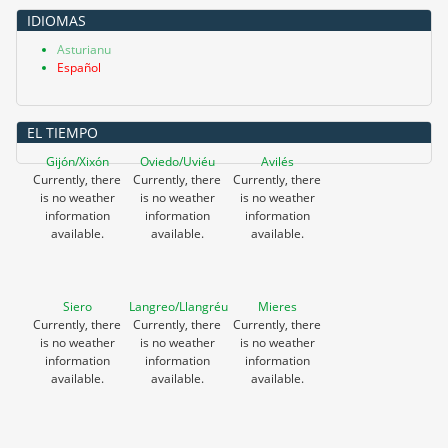
IDIOMAS
Asturianu
Español
EL TIEMPO
Gijón/Xixón
Oviedo/Uviéu
Avilés
Currently, there
Currently, there
Currently, there
is no weather
is no weather
is no weather
information
information
information
available.
available.
available.
Siero
Langreo/Llangréu
Mieres
Currently, there
Currently, there
Currently, there
is no weather
is no weather
is no weather
information
information
information
available.
available.
available.