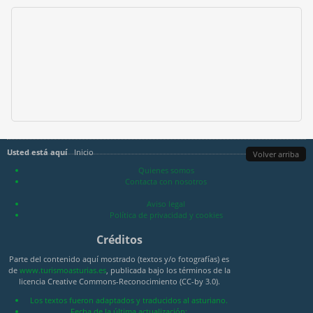
Usted está aquí
Inicio
Volver arriba
Quienes somos
Contacta con nosotros
Aviso legal
Política de privacidad y cookies
Créditos
Parte del contenido aquí mostrado (textos y/o fotografías) es
de
www.turismoasturias.es
, publicada bajo los términos de la
licencia Creative Commons-Reconocimiento (CC-by 3.0).
Los textos fueron adaptados y traducidos al asturiano.
Fecha de la última actualización: