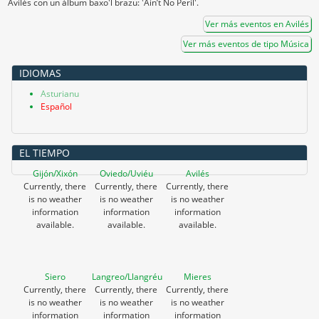
Avilés con un álbum baxo'l brazu: 'Ain’t No Peril'.
Ver más eventos en Avilés
Ver más eventos de tipo Música
IDIOMAS
Asturianu
Español
EL TIEMPO
Gijón/Xixón
Oviedo/Uviéu
Avilés
Currently, there
Currently, there
Currently, there
is no weather
is no weather
is no weather
information
information
information
available.
available.
available.
Siero
Langreo/Llangréu
Mieres
Currently, there
Currently, there
Currently, there
is no weather
is no weather
is no weather
information
information
information