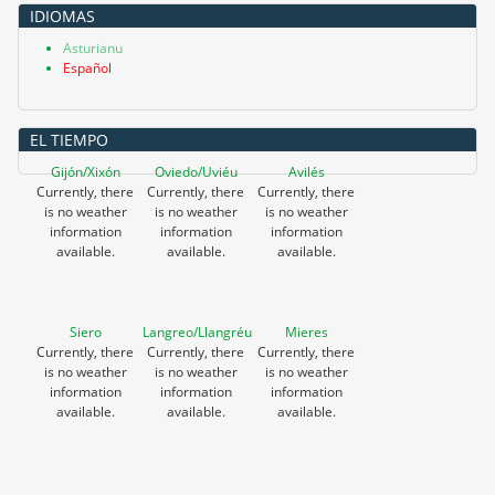
IDIOMAS
Asturianu
Español
EL TIEMPO
Gijón/Xixón
Oviedo/Uviéu
Avilés
Currently, there
Currently, there
Currently, there
is no weather
is no weather
is no weather
information
information
information
available.
available.
available.
Siero
Langreo/Llangréu
Mieres
Currently, there
Currently, there
Currently, there
is no weather
is no weather
is no weather
information
information
information
available.
available.
available.