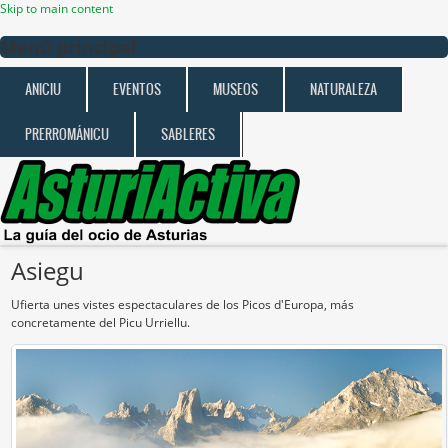
Skip to main content
Menú principal
ANICIU
EVENTOS
MUSEOS
NATURALEZA
PRERROMÁNICU
SABLERES
Asiegu
Ufierta unes vistes espectaculares de los Picos d'Europa, más
concretamente del Picu Urriellu.