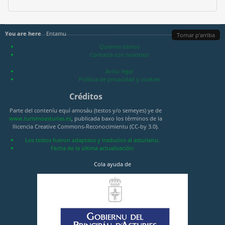
You are here
Entamu
Tornar p'arriba
Quienes somos
Contacta con nosotros
Aviso legal
Política de privacidad y cookies
Créditos
Parte del conteníu equí amosáu (testos y/o semeyes) ye de
www.turismoasturias.es
, publicada baxo los términos de la
llicencia Creative Commons-Reconocimientu (CC-by 3.0).
Los testos fueron adaptaos y traducios al asturianu.
Fecha de la última actualización:
Cola ayuda de