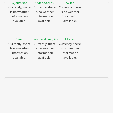
Gijón/Xixón
Oviedo/Uviéu
Avilés
Currently, there
Currently, there
Currently, there
is no weather
is no weather
is no weather
information
information
information
available.
available.
available.
Siero
Langreo/Llangréu
Mieres
Currently, there
Currently, there
Currently, there
is no weather
is no weather
is no weather
information
information
information
available.
available.
available.