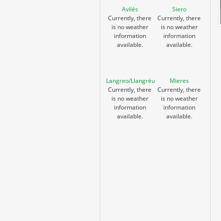
Avilés
Siero
Currently, there
Currently, there
is no weather
is no weather
information
information
available.
available.
Langreo/Llangréu
Mieres
Currently, there
Currently, there
is no weather
is no weather
information
information
available.
available.