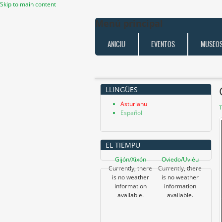
Skip to main content
Menú principal
ANICIU
EVENTOS
MUSEO
LLINGÜES
Asturianu
T
Español
EL TIEMPU
Gijón/Xixón
Oviedo/Uviéu
Currently, there
Currently, there
is no weather
is no weather
information
information
available.
available.