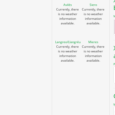
Avilés
Siero
Currently, there
Currently, there
is no weather
is no weather
M
information
information
available.
available.
Langreo/Llangréu
Mieres
Currently, there
Currently, there
is no weather
is no weather
information
information
available.
available.
P
M