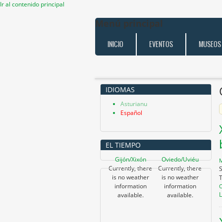
Ir al contenido principal
Menú principal
INICIO
EVENTOS
MUSEOS
IDIOMAS
Asturianu
Español
EL TIEMPO
Gijón/Xixón
Oviedo/Uviéu
M
Currently, there
Currently, there
S
is no weather
is no weather
information
information
O
available.
available.