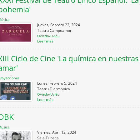
bohemia'
úsica
Jueves, Febrero 22, 2024
Teatru Campoamor
Oviedo/Uviéu
Leer más
XIII Ciclo de Cine 'La química en nuestras
amar'
royecciones
Lunes, Febrero 5, 2024
Teatru Filarmónica
Oviedo/Uviéu
Leer más
OBK
úsica
Viernes, Abril 12, 2024
Sala Tribeca