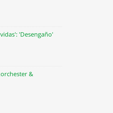
 vidas': 'Desengaño'
korchester &