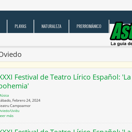
PLAYAS
NATURALEZA
PRERROMÁNICO
Oviedo
XXXI Festival de Teatro Lírico Español: 'La 
bohemia'
úsica
ábado, Febrero 24, 2024
Teatru Campoamor
viedo/Uviéu
Leer más
XXXI Festival de Teatro Lírico Español: 'La 