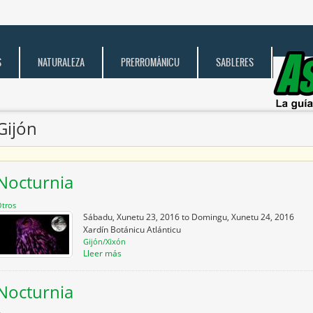
S
NATURALEZA
PRERROMÁNICU
SABLERES
Gijón
Nocturnia
tros
Sábadu, Xunetu 23, 2016
to
Domingu, Xunetu 24, 2016
Xardín Botánicu Atlánticu
Gijón/Xixón
Lleer más
Nocturnia