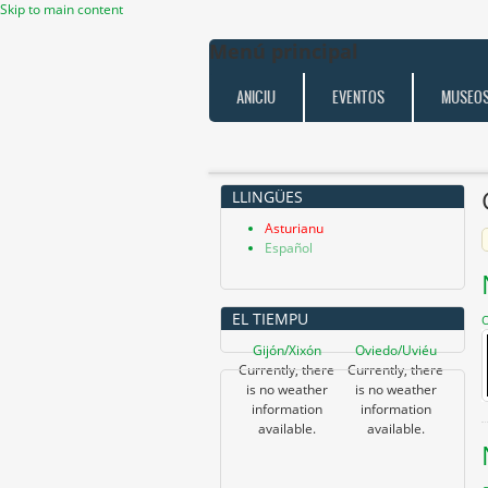
Skip to main content
Menú principal
ANICIU
EVENTOS
MUSEO
LLINGÜES
Asturianu
Español
EL TIEMPU
O
Gijón/Xixón
Oviedo/Uviéu
Currently, there
Currently, there
is no weather
is no weather
information
information
available.
available.