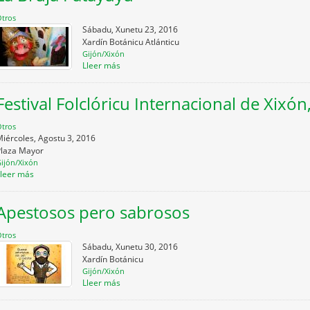
tros
Sábadu, Xunetu 23, 2016
Xardín Botánicu Atlánticu
Gijón/Xixón
Lleer más
Festival Folclóricu Internacional de Xixón
tros
iércoles, Agostu 3, 2016
Plaza Mayor
ijón/Xixón
Lleer más
Apestosos pero sabrosos
tros
Sábadu, Xunetu 30, 2016
Xardín Botánicu
Gijón/Xixón
Lleer más