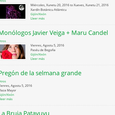
tros
Miércoles, Xunetu 20, 2016
to
Xueves, Xunetu 21, 2016
Xardín Botánicu Atlánticu
Gijón/Xixón
Lleer más
Monólogos Javier Veiga + Maru Candel
tros
Vienres, Agostu 5, 2016
Paséu de Begoña
Gijón/Xixón
Lleer más
Pregón de la selmana grande
tros
ienres, Agostu 5, 2016
Plaza Mayor
ijón/Xixón
Lleer más
La Bruja Patayuyu