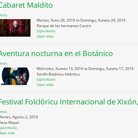
Cabaret Maldito
tros
Martes, Xunu 28, 2016
to
Domingu, Xunetu 24, 2016
Parque de los hermanos Castro
Gijón/Xixón
Lleer más
Aventura nocturna en el Botánico
tros
Miércoles, Xunetu 13, 2016
to
Domingu, Xunetu 17, 2016
Xardín Botánicu Atlánticu
Gijón/Xixón
Lleer más
Festival Folclóricu Internacional de Xixón
tros
artes, Agostu 2, 2016
Plaza Mayor
ijón/Xixón
Lleer más