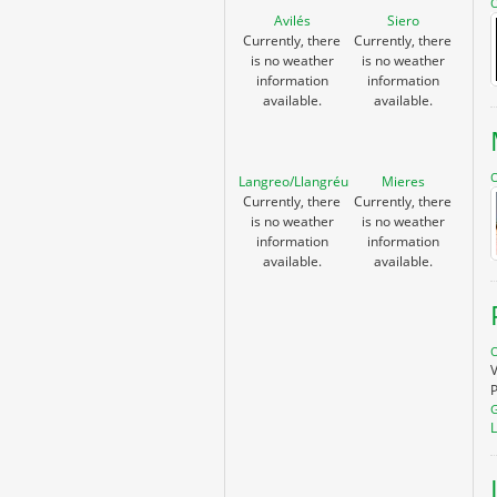
O
Avilés
Siero
Currently, there
Currently, there
is no weather
is no weather
information
information
available.
available.
O
Langreo/Llangréu
Mieres
Currently, there
Currently, there
is no weather
is no weather
information
information
available.
available.
O
V
G